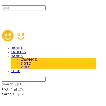
.
ABOUT
PROCESS
WORKS
GRAPHIC D.
SIGN D.
VIDEO
SHOP
Search
검색
Log In
로그인
Cart
장바구니