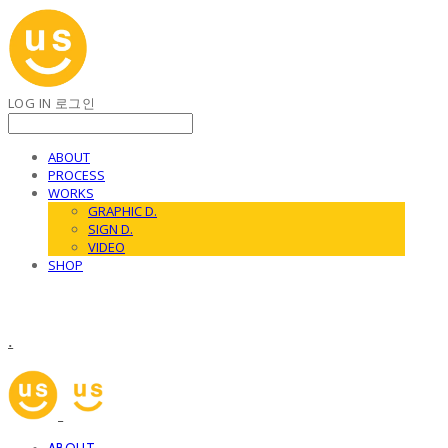
LOG IN
로그인
ABOUT
PROCESS
WORKS
GRAPHIC D.
SIGN D.
VIDEO
SHOP
.