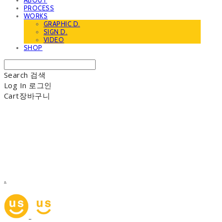
ABOUT
PROCESS
WORKS
GRAPHIC D.
SIGN D.
VIDEO
SHOP
Search
검색
Log In
로그인
Cart
장바구니
.